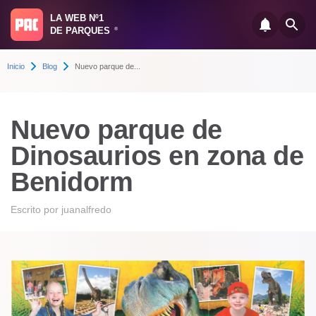
LA WEB Nº1
DE PARQUES
®
Inicio
Blog
Nuevo parque de...
Nuevo parque de
Dinosaurios en zona de
Benidorm
Escrito por
juanalfredo