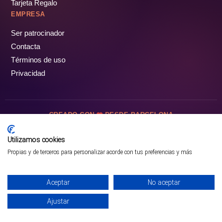
Tarjeta Regalo
EMPRESA
Ser patrocinador
Contacta
Términos de uso
Privacidad
CREADO CON
DESDE BARCELONA
OCIOTUR DIGITAL SL. © Todos los derechos reservados · 2026
Utilizamos cookies
Propias y de terceros para personalizar acorde con tus preferencias y más
Aceptar
No aceptar
Ajustar
¡PÁSALO!
ENTRADAS Y OFERTAS ❯
INICIO
PARQUES
COMUNIDAD
PERFIL