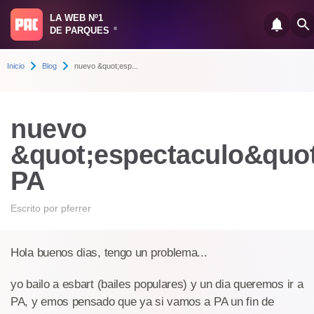
LA WEB Nº1
DE PARQUES
®
Inicio
Blog
nuevo &quot;esp...
nuevo
&quot;espectaculo&quot
PA
Escrito por
pferrer
Hola buenos dias, tengo un problema...
yo bailo a esbart (bailes populares) y un dia queremos ir a
PA, y emos pensado que ya si vamos a PA un fin de