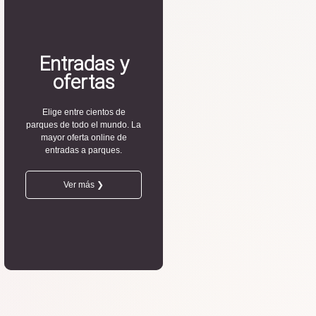
Entradas y
ofertas
Elige entre cientos de
parques de todo el mundo. La
mayor oferta online de
entradas a parques.
Ver más ❯