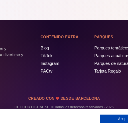
CONTENIDO EXTRA
PARQUES
Blog
Parques temático
es y
 divertirse y
TikTok
Parques acuático
Instagram
Parques de natur
PACtv
Tarjeta Regalo
CREADO CON
DESDE BARCELONA
OCIOTUR DIGITAL SL. © Todos los derechos reservados · 2026
Acept