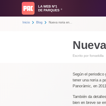
LA WEB Nº1
DE PARQUES
®
Inicio
Blog
Nueva noria en...
Nueva
Escrito por
fonsekilla
Según el periodico 
tener una noria a pa
Panoràmic, en 2011.
También da detalles
bien en breve se em