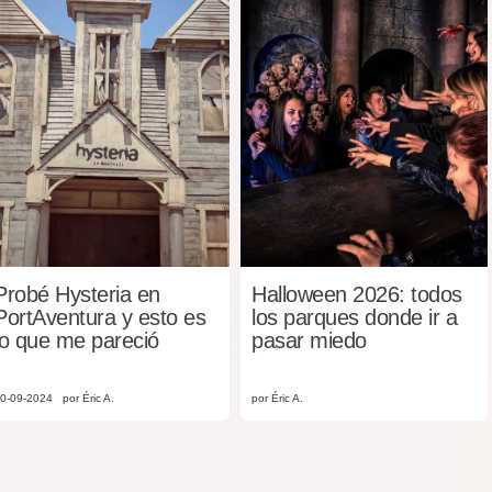
Probé Hysteria en
Halloween 2026: todos
PortAventura y esto es
los parques donde ir a
lo que me pareció
pasar miedo
0-09-2024
por Éric A.
por Éric A.