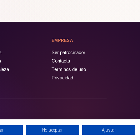
EMPRESA
s
Ser patrocinador
s
Contacta
aleza
Términos de uso
Privacidad
ar
No aceptar
Ajustar