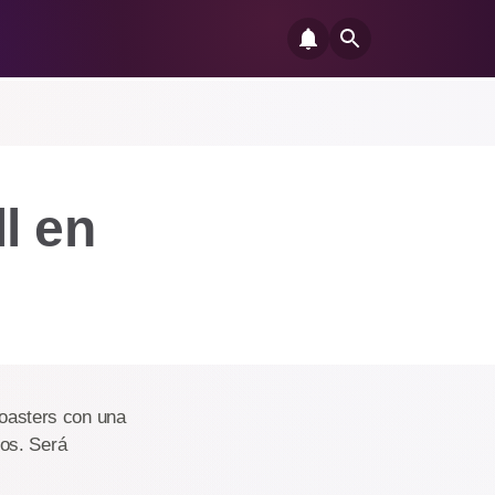
l en
coasters con una
os. Será