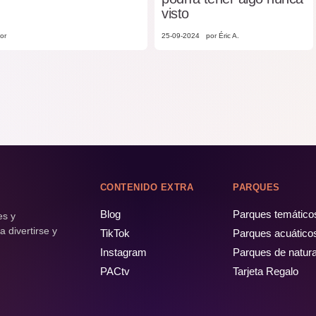
visto
or
25-09-2024
por Éric A.
CONTENIDO EXTRA
PARQUES
Blog
Parques temático
es y
 divertirse y
TikTok
Parques acuático
Instagram
Parques de natur
PACtv
Tarjeta Regalo