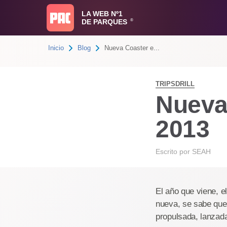
LA WEB Nº1
DE PARQUES
®
Inicio
Blog
Nueva Coaster e...
TRIPSDRILL
Nueva 
2013
Escrito por
SEAH
El año que viene, e
nueva, se sabe que
propulsada, lanzad