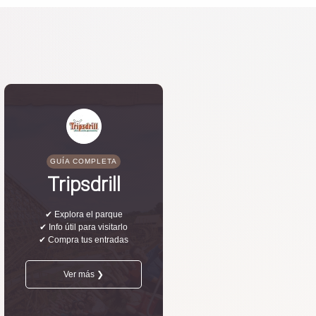
GUÍA COMPLETA
Tripsdrill
✔ Explora el parque
✔ Info útil para visitarlo
✔ Compra tus entradas
Ver más ❯