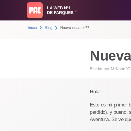
LA WEB Nº1
DE PARQUES
®
Inicio
Blog
Nueva coaster??
Nueva
Escrito por
MrKhan97
Hola!
Este es mi primer b
perdido), y bueno, 
Aventura. Se ve que