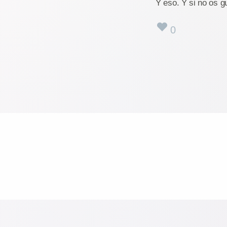
Y eso. Y si no os g
0