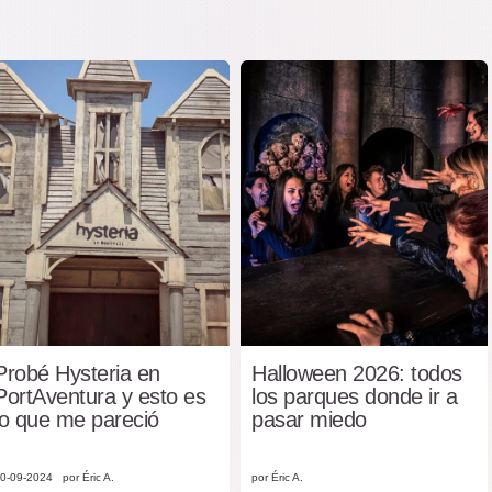
Probé Hysteria en
Halloween 2026: todos
PortAventura y esto es
los parques donde ir a
lo que me pareció
pasar miedo
0-09-2024
por Éric A.
por Éric A.