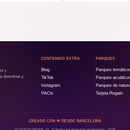
CONTENIDO EXTRA
PARQUES
Blog
Parques temático
es y
 divertirse y
TikTok
Parques acuático
Instagram
Parques de natur
PACtv
Tarjeta Regalo
CREADO CON
DESDE BARCELONA
OCIOTUR DIGITAL SL. © Todos los derechos reservados · 2026