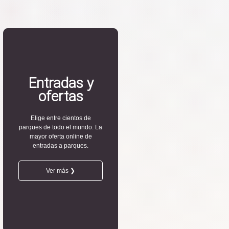
Entradas y
ofertas
Elige entre cientos de
parques de todo el mundo. La
mayor oferta online de
entradas a parques.
Ver más ❯