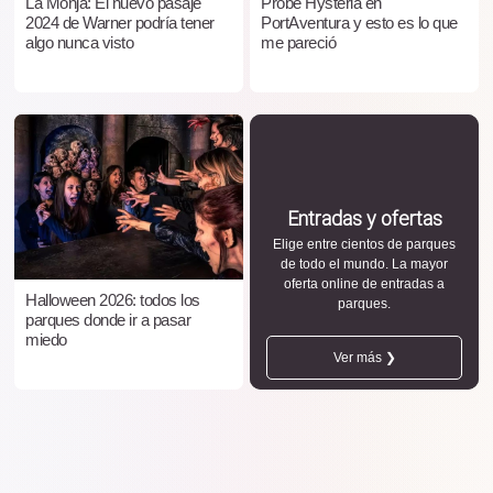
La Monja: El nuevo pasaje
Probé Hysteria en
2024 de Warner podría tener
PortAventura y esto es lo que
algo nunca visto
me pareció
Entradas y ofertas
Elige entre cientos de parques
de todo el mundo. La mayor
oferta online de entradas a
Halloween 2026: todos los
parques.
parques donde ir a pasar
miedo
Ver más ❯