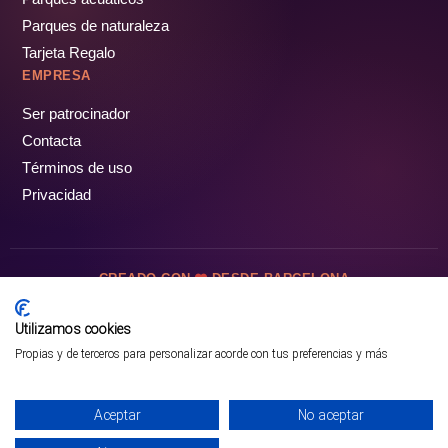
Parques de naturaleza
Tarjeta Regalo
EMPRESA
Ser patrocinador
Contacta
Términos de uso
Privacidad
CREADO CON
DESDE BARCELONA
OCIOTUR DIGITAL SL. © Todos los derechos reservados · 2026
Utilizamos cookies
Propias y de terceros para personalizar acorde con tus preferencias y más
Aceptar
No aceptar