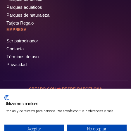
Parques acuáticos
Parques de naturaleza
Tarjeta Regalo
EMPRESA
Ser patrocinador
Contacta
Términos de uso
Privacidad
CREADO CON
DESDE BARCELONA
OCIOTUR DIGITAL SL. © Todos los derechos reservados · 2026
Utilizamos cookies
Propias y de terceros para personalizar acorde con tus preferencias y más
Aceptar
No aceptar