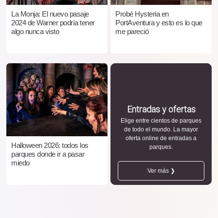
La Monja: El nuevo pasaje
Probé Hysteria en
2024 de Warner podría tener
PortAventura y esto es lo que
algo nunca visto
me pareció
Entradas y ofertas
Elige entre cientos de parques
de todo el mundo. La mayor
oferta online de entradas a
Halloween 2026: todos los
parques.
parques donde ir a pasar
miedo
Ver más ❯