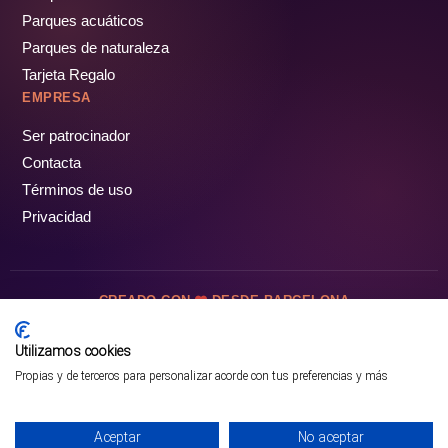
Parques acuáticos
Parques de naturaleza
Tarjeta Regalo
EMPRESA
Ser patrocinador
Contacta
Términos de uso
Privacidad
CREADO CON
DESDE BARCELONA
OCIOTUR DIGITAL SL. © Todos los derechos reservados · 2026
Utilizamos cookies
Propias y de terceros para personalizar acorde con tus preferencias y más
Aceptar
No aceptar