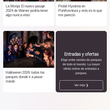
La Monja: El nuevo pasaje
Probé Hysteria en
2024 de Warner podría tener
PortAventura y esto es lo que
algo nunca visto
me pareció
Entradas y ofertas
Elige entre cientos de parques
de todo el mundo. La mayor
oferta online de entradas a
Halloween 2026: todos los
parques.
parques donde ir a pasar
miedo
Ver más ❯