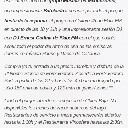
este evento como un
grupo Musical en Mediterrània
,
una impresionante
Batukada
itinerante por todo el parque,
fiesta de la espuma
, el programa Calibre 45 de Flaix FM
en directo de las 18 y 21h y una impresionante sesión DJ
con
DJ Ernest Codina de Flaix FM
con el que podrás
sentir todo el poder del ritmo de una de las emisoras
líderes en música House y Dance de Cataluña.
Compra ya tu entrada a un precio increíble y disfruta de la
1ª Noche Blanca de PortAventura. Accede a PortAventura
Park a partir de las 22 y hasta las 4 de la madrugada por
sólo 15€ entrada adulto y 12€ entrada júnior/sénior.**.
*Todo el parque abierto a excepción de China Baja. No
disponibles los trenes de vapor ni barcos del lago.
Restaurantes de servicio a mesa permanecerán abiertos
hasta la 1:30h y el Restaurante Vinosfera hasta las 2:30h.