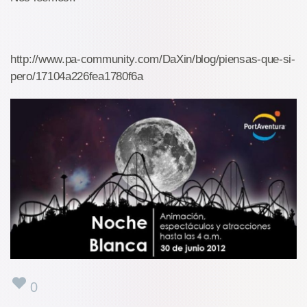
http://www.pa-community.com/DaXin/blog/piensas-que-si-
pero/17104a226fea1780f6a
0