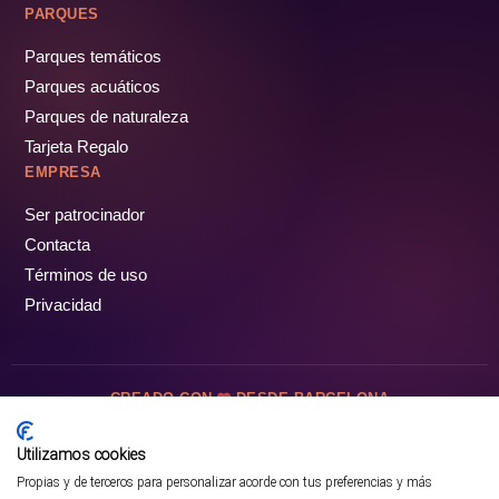
PARQUES
Parques temáticos
Parques acuáticos
Parques de naturaleza
Tarjeta Regalo
EMPRESA
Ser patrocinador
Contacta
Términos de uso
Privacidad
CREADO CON
DESDE BARCELONA
OCIOTUR DIGITAL SL. © Todos los derechos reservados · 2026
Utilizamos cookies
Propias y de terceros para personalizar acorde con tus preferencias y más