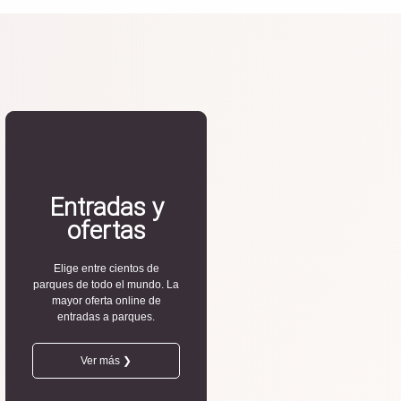
Entradas y
ofertas
Elige entre cientos de
parques de todo el mundo. La
mayor oferta online de
entradas a parques.
Ver más ❯