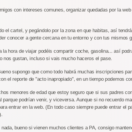
migos con intereses comunes, organizar quedadas por la web
 el cartel, y pegándolo por la zona en que habitas, así tendr
oder conocer a gente cercana en tu entorno y con tus mismos 
la hora de viajar podéis compartir coche, gasolina... así pod
nto nos gustan, incluso si vais mucho haceros el pase.
ueno supongo que como todo habrá muchas inscripciones para
con el reporte de "acto inapropiado", en un tiempo podemos cont
os menores de edad que estoy seguro que si sus padres con
al parque podrían venir, y viceversa. Aunque si no recuerdo ma
ra entrar en la web. (En todo caso siempre puede entrar el p
).
ada, bueno si vienen muchos clientes a PA, consigo mantene