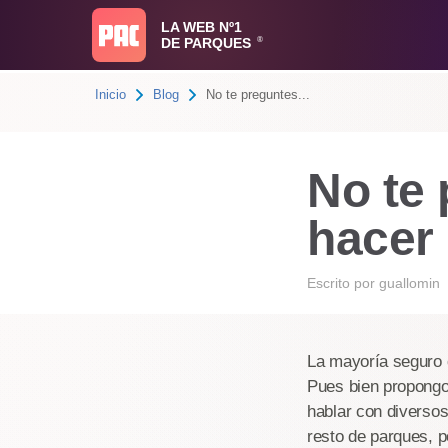
LA WEB Nº1
DE PARQUES
®
Inicio
Blog
No te preguntes...
No te
hacer 
Escrito por
guallomin
La mayoría seguro q
Pues bien propongo 
hablar con diversos
resto de parques, 