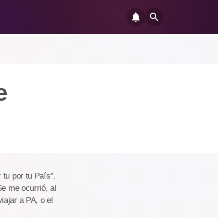
e
tu por tu País".
Se me ocurrió, al
ajar a PA, o el