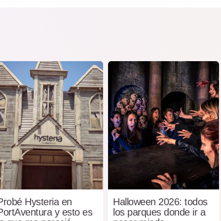
Probé Hysteria en
Halloween 2026: todos
PortAventura y esto es
los parques donde ir a