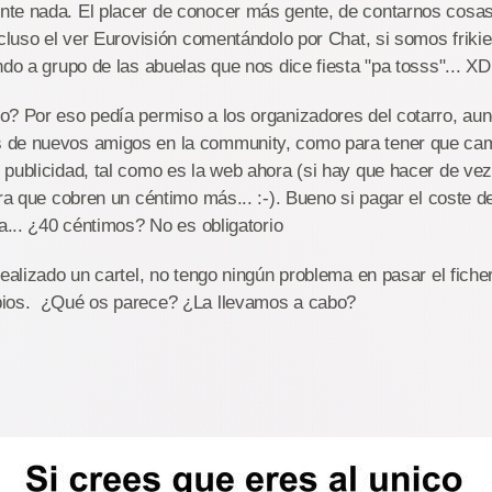
te nada. El placer de conocer más gente, de contarnos cosas
ncluso el ver Eurovisión comentándolo por Chat, si somos friki
ndo a grupo de las abuelas que nos dice fiesta "pa tosss"... XD
o? Por eso pedía permiso a los organizadores del cotarro, au
de nuevos amigos en la community, como para tener que camb
publicidad, tal como es la web ahora (si hay que hacer de vez
ara que cobren un céntimo más... :-). Bueno si pagar el coste 
ta... ¿40 céntimos? No es obligatorio
ealizado un cartel, no tengo ningún problema en pasar el fichero
bios. ¿Qué os parece? ¿La llevamos a cabo?