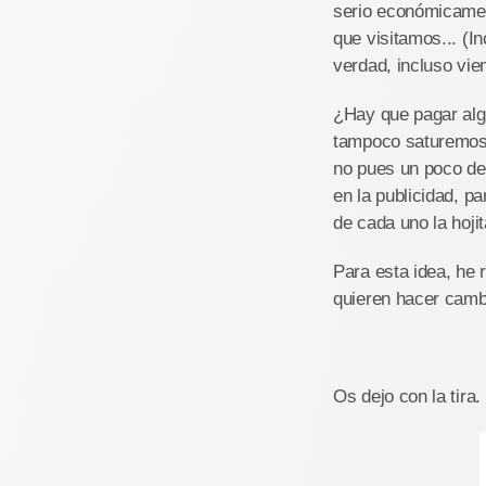
serio económicamen
que visitamos... (I
verdad, incluso vie
¿Hay que pagar alg
tampoco saturemos 
no pues un poco de 
en la publicidad, p
de cada uno la hoji
Para esta idea, he r
quieren hacer cam
Os dejo con la tira.