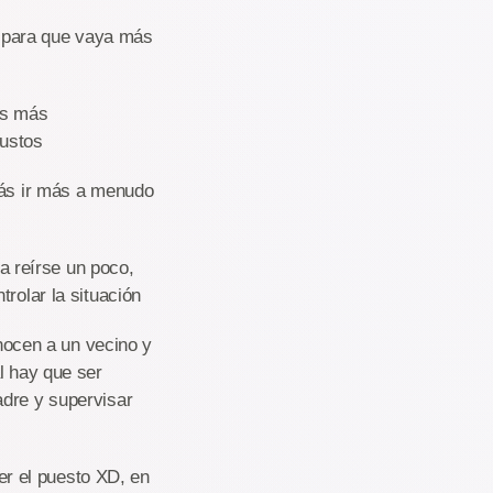
 para que vaya más
ás más
gustos
rás ir más a menudo
 reírse un poco,
rolar la situación
ocen a un vecino y
l hay que ser
adre y supervisar
r el puesto XD, en