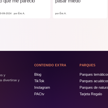
lo que me pareció
pasar miedo
0-09-2024
por Éric A.
por Éric A.
CONTENIDO EXTRA
PARQUES
Blog
Parques temático
es y
 divertirse y
TikTok
Parques acuático
Instagram
Parques de natur
PACtv
Tarjeta Regalo