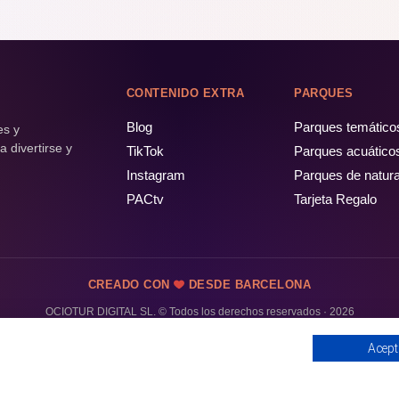
CONTENIDO EXTRA
PARQUES
Blog
Parques temático
es y
 divertirse y
TikTok
Parques acuático
Instagram
Parques de natur
PACtv
Tarjeta Regalo
CREADO CON
DESDE BARCELONA
OCIOTUR DIGITAL SL. © Todos los derechos reservados · 2026
Acept
PÁSALO!
ENTRADAS Y OFERTAS ❯