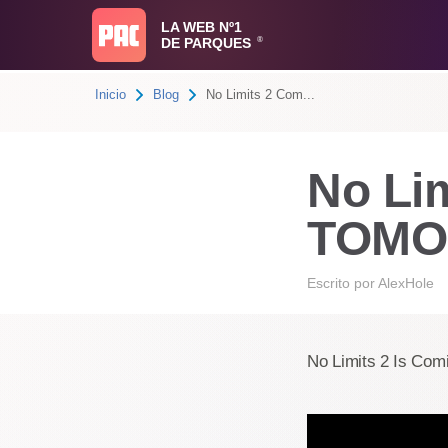
LA WEB Nº1
DE PARQUES
®
Inicio
Blog
No Limits 2 Com...
No Lim
TOMO
Escrito por
AlexHole
No Limits 2 Is Com