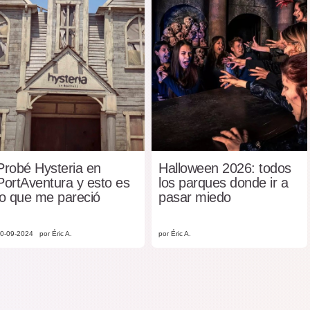
Probé Hysteria en
Halloween 2026: todos
PortAventura y esto es
los parques donde ir a
lo que me pareció
pasar miedo
0-09-2024
por Éric A.
por Éric A.