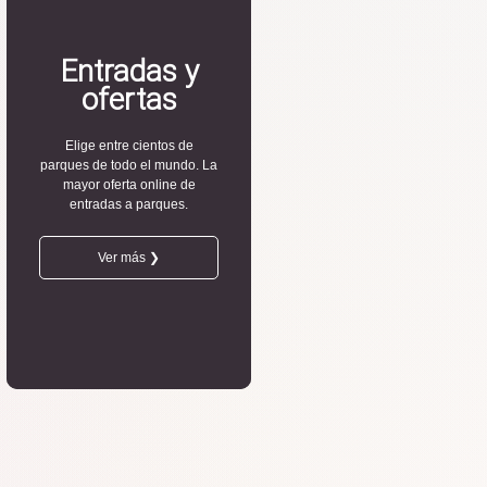
Entradas y
ofertas
Elige entre cientos de
parques de todo el mundo. La
mayor oferta online de
entradas a parques.
Ver más ❯