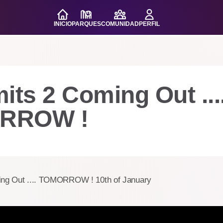
INICIO
PARQUES
COMUNIDAD
PERFIL
its 2 Coming Out ...
RROW !
ing Out .... TOMORROW ! 10th of January