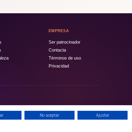
EMPRESA
s
Ser patrocinador
s
Contacta
aleza
Términos de uso
Privacidad
ar
No aceptar
Ajustar