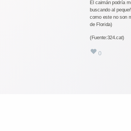
El caimán podría me
buscando al pequeñ
como este no son m
de Florida)
(Fuente:324.cat)
0