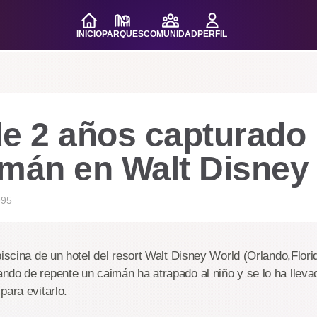
INICIO
PARQUES
COMUNIDAD
PERFIL
de 2 años capturado
imán en Walt Disney
995
piscina de un hotel del resort Walt Disney World (Orlando,Flori
do de repente un caimán ha atrapado al niño y se lo ha llevad
para evitarlo.