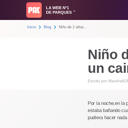
LA WEB Nº1
DE PARQUES
®
Inicio
Blog
Niño de 2 años...
Niño 
un ca
Escrito por
Marshall1
Por la noche,en la 
estaba bañando cuan
pudiera hacer nada 