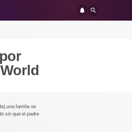
 por
 World
da),una familia se
o sin que el padre