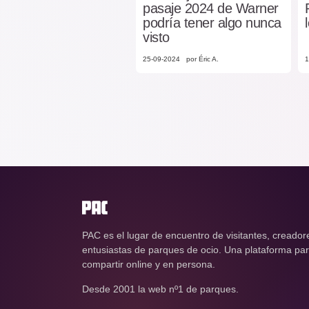
pasaje 2024 de Warner
podría tener algo nunca
visto
25-09-2024
por Éric A.
1
PAC es el lugar de encuentro de visitantes, creador
entusiastas de parques de ocio. Una plataforma para
compartir online y en persona.
Desde 2001 la web nº1 de parques.