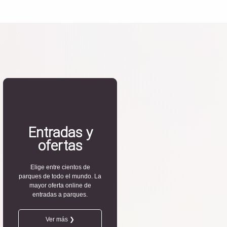
Entradas y
ofertas
Elige entre cientos de
parques de todo el mundo. La
mayor oferta online de
entradas a parques.
Ver más ❯