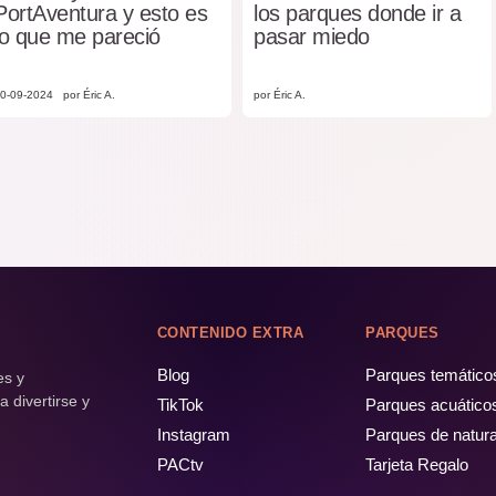
PortAventura y esto es
los parques donde ir a
lo que me pareció
pasar miedo
0-09-2024
por Éric A.
por Éric A.
CONTENIDO EXTRA
PARQUES
Blog
Parques temático
es y
 divertirse y
TikTok
Parques acuático
Instagram
Parques de natur
PACtv
Tarjeta Regalo