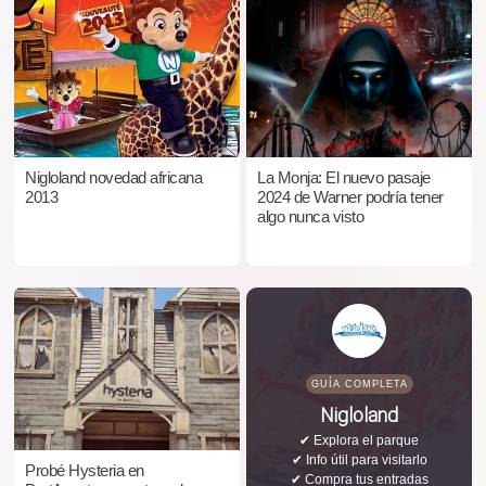
Nigloland novedad africana
La Monja: El nuevo pasaje
2013
2024 de Warner podría tener
algo nunca visto
GUÍA COMPLETA
Nigloland
✔ Explora el parque
✔ Info útil para visitarlo
Probé Hysteria en
✔ Compra tus entradas