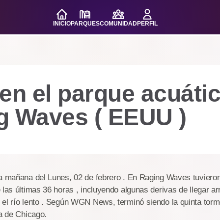
INICIO
PARQUES
COMUNIDAD
PERFIL
en el parque acuáti
g Waves ( EEUU )
la mañana del Lunes, 02 de febrero . En Raging Waves tuvieron
 las últimas 36 horas , incluyendo algunas derivas de llegar ar
 el río lento . Según WGN News, terminó siendo la quinta tor
ia de Chicago.