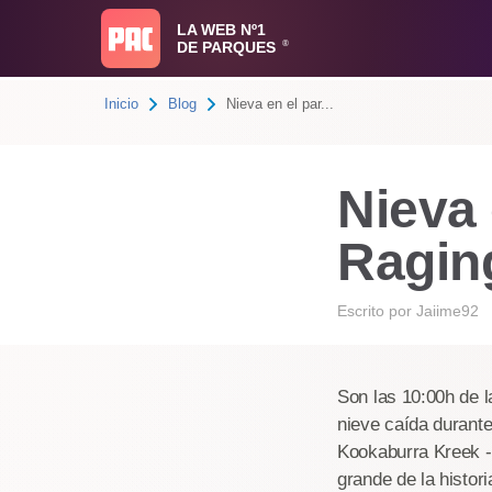
LA WEB Nº1
DE PARQUES
®
Inicio
Blog
Nieva en el par...
Nieva 
Ragin
Escrito por
Jaiime92
Son las 10:00h de 
nieve caída durante
Kookaburra Kreek -
grande de la histor