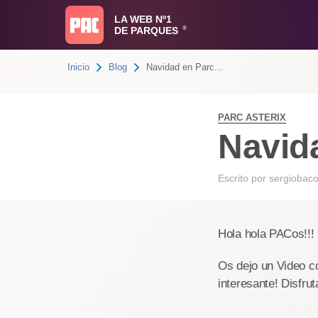
LA WEB Nº1
DE PARQUES
®
Inicio
Blog
Navidad en Parc...
PARC ASTERIX
Navida
Escrito por
sergiobac
Hola hola PACos!!!
Os dejo un Video co
interesante! Disfrut