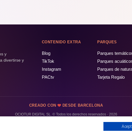
CONTENIDO EXTRA
PARQUES
Blog
Parques temático
es y
 divertirse y
TikTok
Parques acuático
Instagram
Parques de natur
PACtv
Tarjeta Regalo
CREADO CON
DESDE BARCELONA
OCIOTUR DIGITAL SL. © Todos los derechos reservados · 2026
Acept