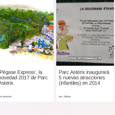
‘Pégase Express’, la
Parc Astérix inaugurará
novedad 2017 de Parc
5 nuevas atracciones
Asterix
(infantiles) en 2014
or jeseran
por Jalpys