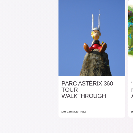
PARC ASTÉRIX 360
TOUR
WALKTHROUGH
por camaraenruta
p