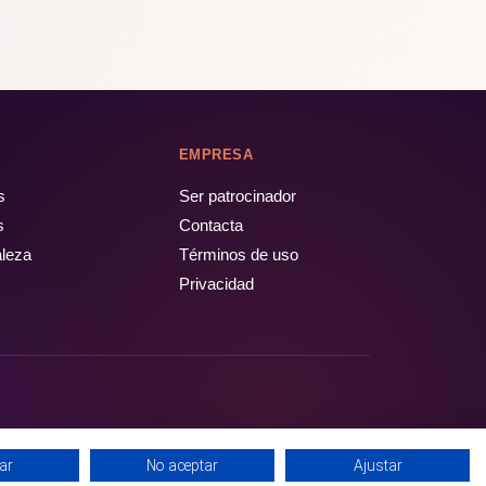
EMPRESA
s
Ser patrocinador
s
Contacta
aleza
Términos de uso
Privacidad
ar
No aceptar
Ajustar