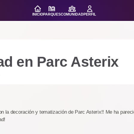
INICIO
PARQUES
COMUNIDAD
PERFIL
d en Parc Asterix
o
n la decoración y tematización de Parc Asterix!! Me ha parec
ad!