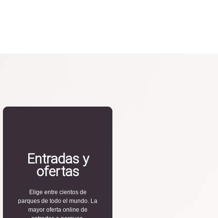
Entradas y
ofertas
Elige entre cientos de
parques de todo el mundo. La
mayor oferta online de