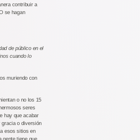
nera contribuir a
NO se hagan
dad de público en el
inos cuando lo
nos muriendo con
ientan o no los 15
y hermosos seres
ue hay que acabar
 gracia o diversión
a esos sitios en
a gente tiene que