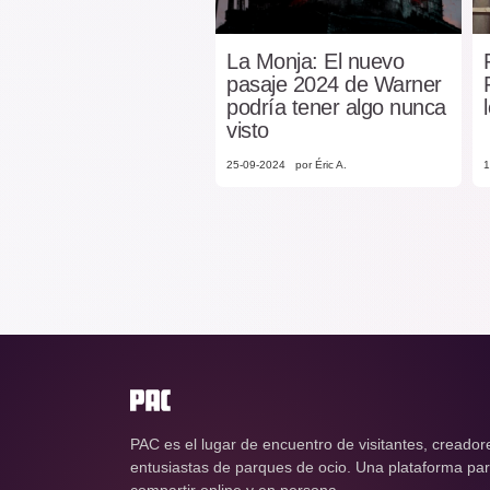
La Monja: El nuevo
pasaje 2024 de Warner
podría tener algo nunca
visto
25-09-2024
por Éric A.
1
PAC es el lugar de encuentro de visitantes, creador
entusiastas de parques de ocio. Una plataforma para