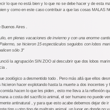
ir lo que no está bien y lo que no se debe hacer y de esta ma
ien y como en este caso contribuir a que las cosas MALAS 
 Buenos Aires .
ulio, en plenas vacaciones de invierno y con una enorme canti
 Palermo, se hicieron 15 espectáculos seguidos con lobos mar
alicen sólo 3"
nunció la agrupación SIN ZOO al descubrir que dos lobos mari
cia .
ue zoológico a desmentido todo . Pero más allá que ellos desm
s hicieron hacer explotando hasta la muerte a dos inocentes 
comida hacen lo que les piden , esto me lleva a la reflexión q
mana a costa del sacrificio animal, el ser humano no puede ver
lmente antinatural , y para que esto acabe debemos dejar de ir 
te tipo u otro tipo de maltrato animal, un lugar en donde no v