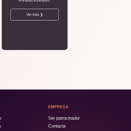
entradas a parques.
Ver más ❯
EMPRESA
s
Ser patrocinador
s
Contacta