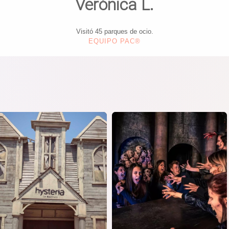
Verónica L.
Visitó 45 parques de ocio.
EQUIPO PAC®