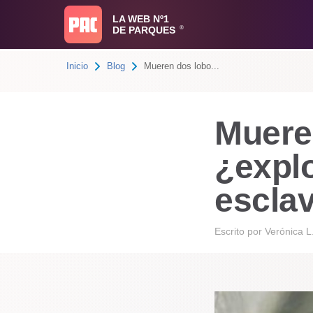
LA WEB Nº1
DE PARQUES
®
Inicio
Blog
Mueren dos lobo...
Muere
¿explo
esclav
Escrito por
Verónica L