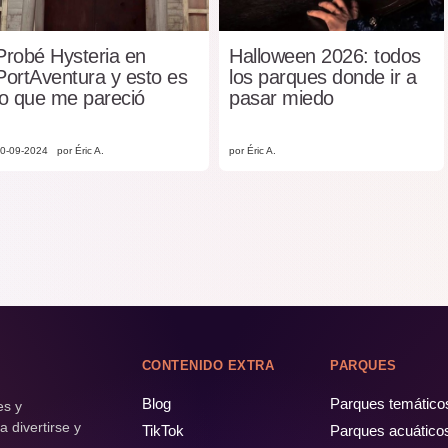
Probé Hysteria en
Halloween 2026: todos
PortAventura y esto es
los parques donde ir a
lo que me pareció
pasar miedo
0-09-2024
por Éric A.
por Éric A.
CONTENIDO EXTRA
PARQUES
Blog
Parques temático
es y
 divertirse y
TikTok
Parques acuático