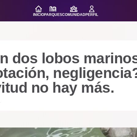
INICIO
PARQUES
COMUNIDAD
PERFIL
n dos lobos marino
tación, negligencia
itud no hay más.
.