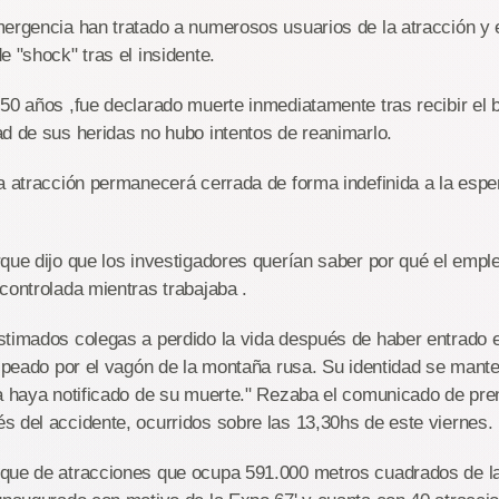
mergencia han tratado a numerosos usuarios de la atracción y
e "shock" tras el insidente.
50 años ,fue declarado muerte inmediatamente tras recibir el b
ad de sus heridas no hubo intentos de reanimarlo.
a atracción permanecerá cerrada de forma indefinida a la espe
que dijo que los investigadores querían saber por qué el empl
controlada mientras trabajaba .
stimados colegas a perdido la vida después de haber entrado 
olpeado por el vagón de la montaña rusa. Su identidad se mante
a haya notificado de su muerte." Rezaba el comunicado de pren
 del accidente, ocurridos sobre las 13,30hs de este viernes.
que de atracciones que ocupa 591.000 metros cuadrados de la 