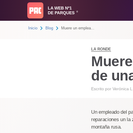
LA WEB Nº1
DE PARQUES
®
Inicio
Blog
Muere un emplea...
LA RONDE
Muere
de un
Escrito por
Verónica L
Un empleado del pa
reparaciones un la 
montaña rusa.