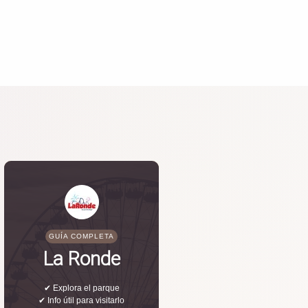
GUÍA COMPLETA
La Ronde
✔ Explora el parque
✔ Info útil para visitarlo