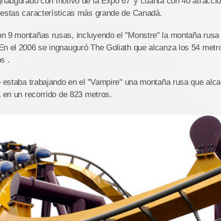
naugurado con motivo de la Expo 67' y cuanta con 40 atraccio
 estas características más grande de Canadá.
n 9 montañas rusas, incluyendo el "Monstre" la montaña rus
n el 2006 se ingnauguró The Goliath que alcanza los 54 metro
s .
o estaba trabajando en el "Vampire" una montaña rusa que alca
a en un recorrido de 823 metros.