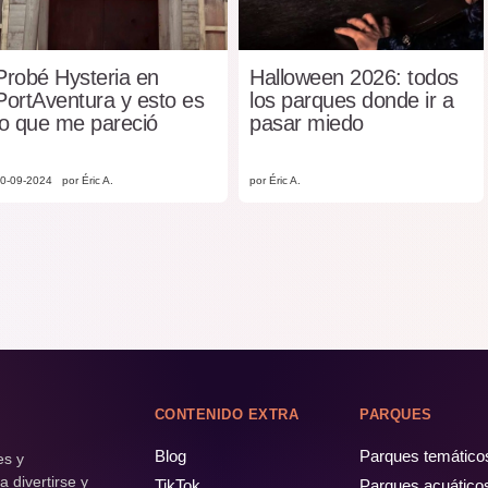
Probé Hysteria en
Halloween 2026: todos
PortAventura y esto es
los parques donde ir a
lo que me pareció
pasar miedo
0-09-2024
por Éric A.
por Éric A.
CONTENIDO EXTRA
PARQUES
Blog
Parques temático
es y
 divertirse y
TikTok
Parques acuático