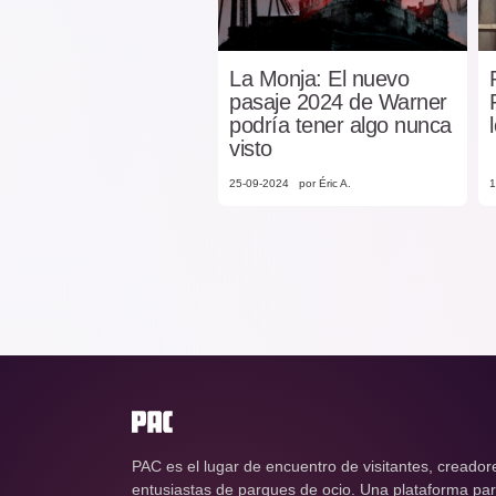
La Monja: El nuevo
pasaje 2024 de Warner
podría tener algo nunca
visto
25-09-2024
por Éric A.
1
PAC es el lugar de encuentro de visitantes, creador
entusiastas de parques de ocio. Una plataforma para