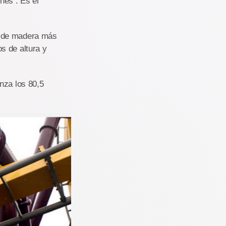
nes . Es el
a de madera más
s de altura y
nza los 80,5