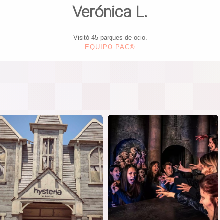
Verónica L.
Visitó 45 parques de ocio.
EQUIPO PAC®