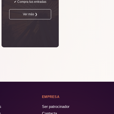
✔ Compra tus entradas
Ver más ❯
EMPRESA
s
Ser patrocinador
s
Contacta