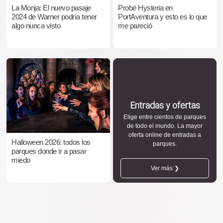
La Monja: El nuevo pasaje
Probé Hysteria en
2024 de Warner podría tener
PortAventura y esto es lo que
algo nunca visto
me pareció
Entradas y ofertas
Elige entre cientos de parques
de todo el mundo. La mayor
oferta online de entradas a
Halloween 2026: todos los
parques.
parques donde ir a pasar
miedo
Ver más ❯