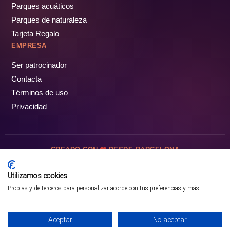
Parques acuáticos
Parques de naturaleza
Tarjeta Regalo
EMPRESA
Ser patrocinador
Contacta
Términos de uso
Privacidad
CREADO CON
DESDE BARCELONA
OCIOTUR DIGITAL SL. © Todos los derechos reservados · 2026
Utilizamos cookies
Propias y de terceros para personalizar acorde con tus preferencias y más
Aceptar
No aceptar