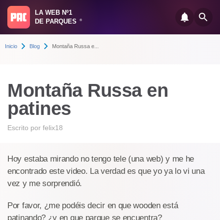
LA WEB Nº1
DE PARQUES
®
Inicio
Blog
Montaña Russa e...
Montaña Russa en
patines
Escrito por
felix18
Hoy estaba mirando no tengo tele (una web) y me he
encontrado este video. La verdad es que yo ya lo vi una
vez y me sorprendió.
Por favor, ¿me podéis decir en que wooden está
patinando? ¿y en que parque se encuentra?