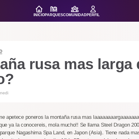
INICIO
PARQUES
COMUNIDAD
PERFIL
D
aña rusa mas larga 
o?
nedi
me apetece poneros la montaña rusa mas laaaaaaaargaaaaaaa
o que ya la conocereis, mola mucho!! Se llama Steel Dragon 20
el parque Nagashima Spa Land, en Japon (Asia). Tiene nada m