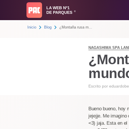
LA WEB Nº1
DE PARQUES
®
Inicio
Blog
¿Montaña rusa m...
NAGASHIMA SPA LAN
¿Mont
mund
Escrito por
eduardobe
Bueno bueno, hoy 
jejejje. Me imagin
<3) jaja. Esta en 