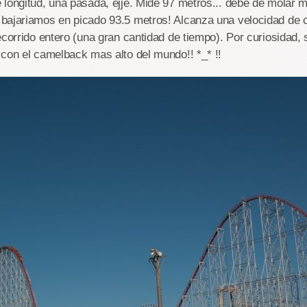
longitud, una pasada, ejje. Mide 97 metros... debe de molar 
bajariamos en picado 93.5 metros! Alcanza una velocidad de 
ecorrido entero (una gran cantidad de tiempo). Por curiosidad,
con el camelback mas alto del mundo!! *_* !!