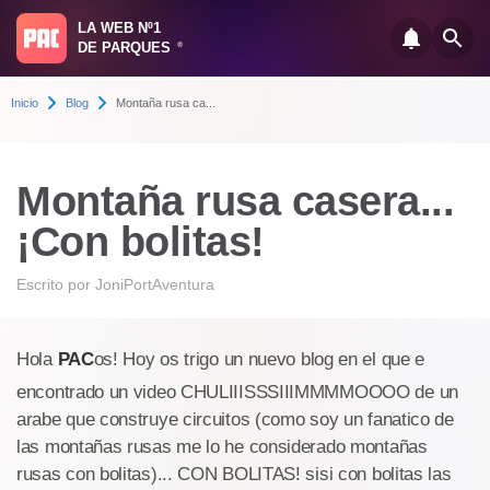
LA WEB Nº1
DE PARQUES
®
Inicio
Blog
Montaña rusa ca...
Montaña rusa casera...
¡Con bolitas!
Escrito por
JoniPortAventura
Hola
PAC
os! Hoy os trigo un nuevo blog en el que e
encontrado un video CHULIIISSSIIIMMMMOOOO de un
arabe que construye circuitos (como soy un fanatico de
las montañas rusas me lo he considerado montañas
rusas con bolitas)... CON BOLITAS! sisi con bolitas las