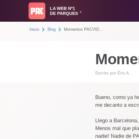
LA WEB Nº1
DE PARQUES
®
Inicio
Blog
Momentos PACVID...
Mome
Escrito por
Éric A.
Bueno, como ya he d
me decanto a escri
Llego a Barcelona,
Menos mal que plaç
nadie! Nadie de PA