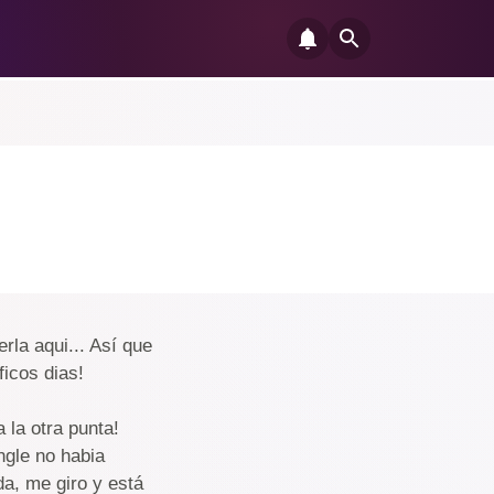
rla aqui... Así que
icos dias!
 la otra punta!
ngle no habia
a, me giro y está