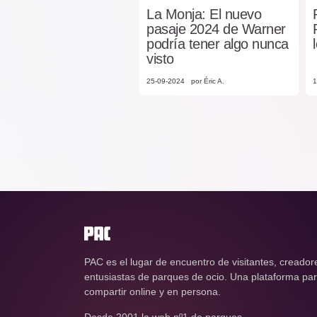
La Monja: El nuevo
pasaje 2024 de Warner
podría tener algo nunca
visto
25-09-2024
por Éric A.
1
PAC es el lugar de encuentro de visitantes, creador
entusiastas de parques de ocio. Una plataforma para
compartir online y en persona.
Desde 2001 la web nº1 de parques.