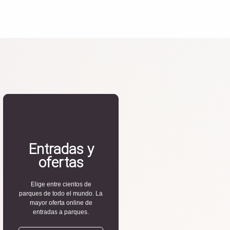
Entradas y
ofertas
Elige entre cientos de
parques de todo el mundo. La
mayor oferta online de
entradas a parques.