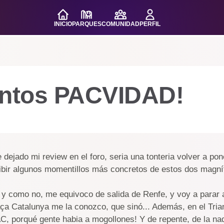
INICIO
PARQUES
COMUNIDAD
PERFIL
ntos PACVIDAD!
ejado mi review en el foro, seria una tonteria volver a pone
bir algunos momentillos más concretos de estos dos magníf
 y como no, me equivoco de salida de Renfe, y voy a parar a
a Catalunya me la conozco, que sinó... Además, en el Tria
C, porqué gente habia a mogollones! Y de repente, de la nad