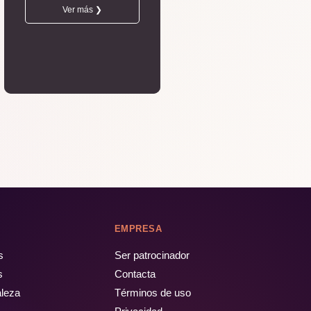
Ver más ❯
EMPRESA
s
Ser patrocinador
s
Contacta
aleza
Términos de uso