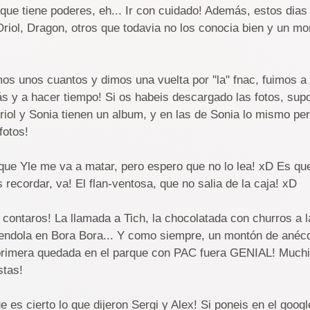
que tiene poderes, eh... Ir con cuidado! Además, estos dias
iol, Dragon, otros que todavia no los conocia bien y un m
s unos cuantos y dimos una vuelta por ''la'' fnac, fuimos a 
s y a hacer tiempo! Si os habeis descargado las fotos, sup
riol y Sonia tienen un album, y en las de Sonia lo mismo p
fotos!
 que Yle me va a matar, pero espero que no lo lea! xD Es qu
 recordar, va! El flan-ventosa, que no salia de la caja! xD
 contaros! La llamada a Tich, la chocolatada con churros a l
rendola en Bora Bora... Y como siempre, un montón de ané
 primera quedada en el parque con PAC fuera GENIAL! Muchi
stas!
ue es cierto lo que dijeron Sergi y Alex! Si poneis en el goo