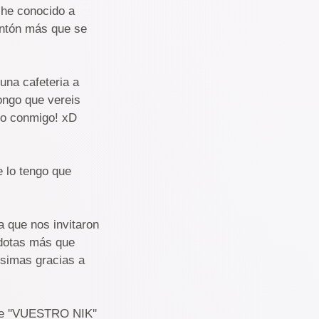
 he conocido a
ontón más que se
una cafeteria a
ongo que vereis
ero conmigo! xD
e lo tengo que
a que nos invitaron
cdotas más que
simas gracias a
gle ''VUESTRO NIK''