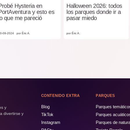
Probé Hysteria en
Halloween 2026: todos
PortAventura y esto es
los parques donde ir a
lo que me pareció
pasar miedo
0-09-2024
por Éric A.
por Éric A.
CONTENIDO EXTRA
PARQUES
Blog
Parques temático
es y
 divertirse y
TikTok
Parques acuático
Instagram
Parques de natur