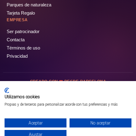
Parques de naturaleza
Tarjeta Regalo
EMPRESA
Ser patrocinador
Contacta
Términos de uso
Privacidad
CREADO CON
DESDE BARCELONA
OCIOTUR DIGITAL SL. © Todos los derechos reservados · 2026
Utilizamos cookies
Propias y de terceros para personalizar acorde con tus preferencias y más
Aceptar
No aceptar
Ajustar