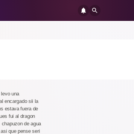
 levo una
al encargado sii la
us estava fuera de
ues fui al dragon
n chapuzon de agua
 asi que pense seri