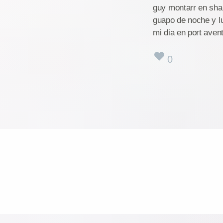
guy montarr en sha
guapo de noche y lu
mi dia en port aven
0