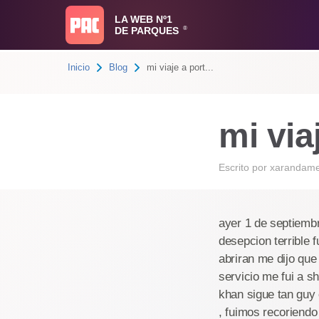
LA WEB Nº1
DE PARQUES
®
Inicio
Blog
mi viaje a port...
mi via
Escrito por
xarandame
ayer 1 de septiembr
desepcion terrible f
abriran me dijo que
servicio me fui a s
khan sigue tan guy
, fuimos recoriendo