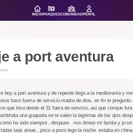
INICIO
PARQUES
COMUNIDAD
PERFIL
je a port aventura
stre
e boy a port aventura y de repente llego a la mediterania y me
urius baco fuerra de servicio madre de dios, en fin le pregunto 
 no que leva desde el 31 fuera de servicio, asi que conque furi
hambhala una guapada se te salen la lagrimas de los ojos desp
 como ha sido siempre , despues nos dimos mi famlia y jo u
 tadas laas areas , poco a poco lego la noche estaba en china