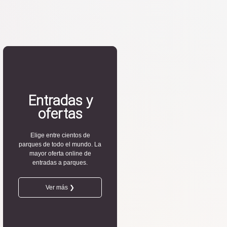
Entradas y
ofertas
Elige entre cientos de
parques de todo el mundo. La
mayor oferta online de
entradas a parques.
Ver más ❯