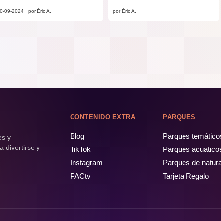
0-09-2024
por Éric A.
por Éric A.
CONTENIDO EXTRA
PARQUES
Blog
Parques temático
es y
 divertirse y
TikTok
Parques acuático
Instagram
Parques de natur
PACtv
Tarjeta Regalo