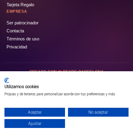
Tarjeta Regalo
EMPRESA
Ser patrocinador
Contacta
Términos de uso
Privacidad
CREADO CON
DESDE BARCELONA
OCIOTUR DIGITAL SL. © Todos los derechos reservados · 2026
Utilizamos cookies
Propias y de terceros para personalizar acorde con tus preferencias y más
Aceptar
No aceptar
Ajustar
¡PÁSALO!
ENTRADAS Y OFERTAS ❯
INICIO
PARQUES
COMUNIDAD
PERFIL