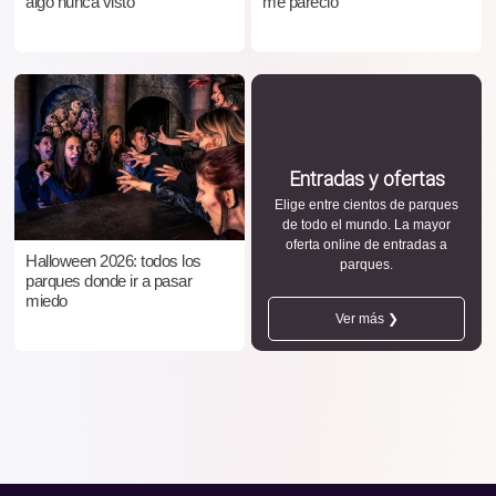
algo nunca visto
me pareció
Entradas y ofertas
Elige entre cientos de parques
de todo el mundo. La mayor
oferta online de entradas a
Halloween 2026: todos los
parques.
parques donde ir a pasar
miedo
Ver más ❯