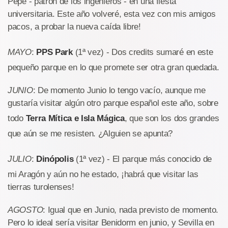
Pepe - patrón de los ingenieros - en una fiesta
universitaria. Este año volveré, esta vez con mis amigos
pacos, a probar la nueva caída libre!
MAYO
:
PPS Park
(1ª vez) - Dos credits sumaré en este
pequeño parque en lo que promete ser otra gran quedada.
JUNIO
: De momento Junio lo tengo vacío, aunque me
gustaría visitar algún otro parque español este año, sobre
todo
Terra Mítica e Isla Mágica
, que son los dos grandes
que aún se me resisten. ¿Alguien se apunta?
JULIO
:
Dinópolis
(1ª vez) - El parque más conocido de
mi Aragón y aún no he estado, ¡habrá que visitar las
tierras turolenses!
AGOSTO
: Igual que en Junio, nada previsto de momento.
Pero lo ideal sería visitar Benidorm en junio, y Sevilla en