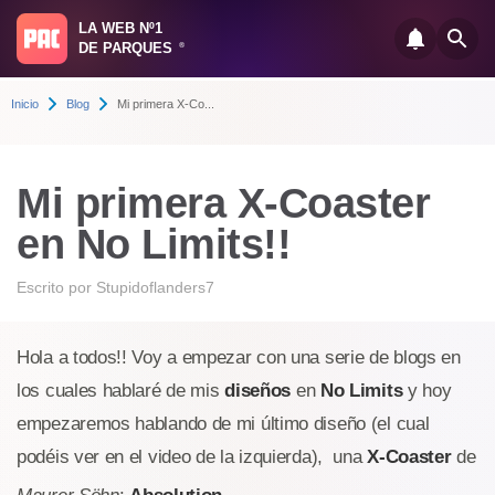
LA WEB Nº1
DE PARQUES
®
Inicio
Blog
Mi primera X-Co...
Mi primera X-Coaster
en No Limits!!
Escrito por
Stupidoflanders7
Hola a todos!! Voy a empezar con una serie de blogs en
los cuales hablaré de mis
diseños
en
No Limits
y hoy
empezaremos hablando de mi último diseño (el cual
podéis ver en el video de la izquierda), una
X-Coaster
de