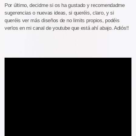
Por último, decidme si os ha gustado y recomendadme
sugerencias o nuevas ideas, si queréis, claro, y si
queréis ver más diseños de no limits propios, podéis
verlos en mi canal de youtube que está ahí abajo. Adiós!!