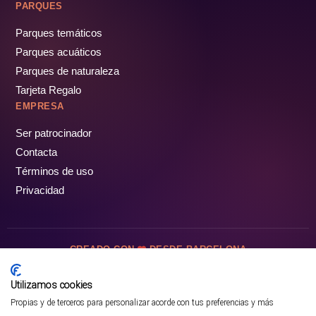
PARQUES
Parques temáticos
Parques acuáticos
Parques de naturaleza
Tarjeta Regalo
EMPRESA
Ser patrocinador
Contacta
Términos de uso
Privacidad
CREADO CON
DESDE BARCELONA
OCIOTUR DIGITAL SL. © Todos los derechos reservados · 2026
Utilizamos cookies
Propias y de terceros para personalizar acorde con tus preferencias y más