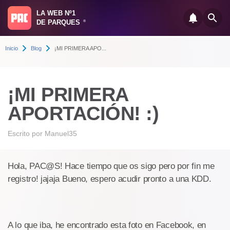
LA WEB Nº1
DE PARQUES
®
Inicio
Blog
¡MI PRIMERA APO...
¡MI PRIMERA
APORTACIÓN! :)
Escrito por
Manuel35
Hola, PAC@S! Hace tiempo que os sigo pero por fin me
registro! jajaja Bueno, espero acudir pronto a una KDD.
A lo que iba, he encontrado esta foto en Facebook, en