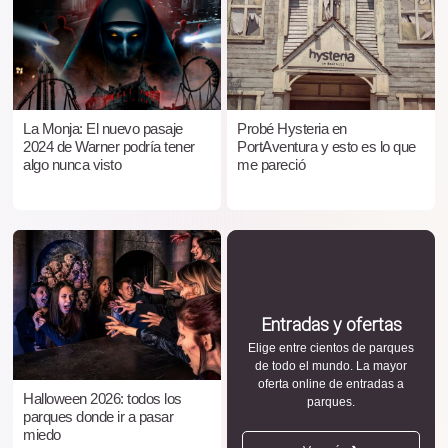
La Monja: El nuevo pasaje
Probé Hysteria en
2024 de Warner podría tener
PortAventura y esto es lo que
algo nunca visto
me pareció
Entradas y ofertas
Elige entre cientos de parques
de todo el mundo. La mayor
oferta online de entradas a
Halloween 2026: todos los
parques.
parques donde ir a pasar
miedo