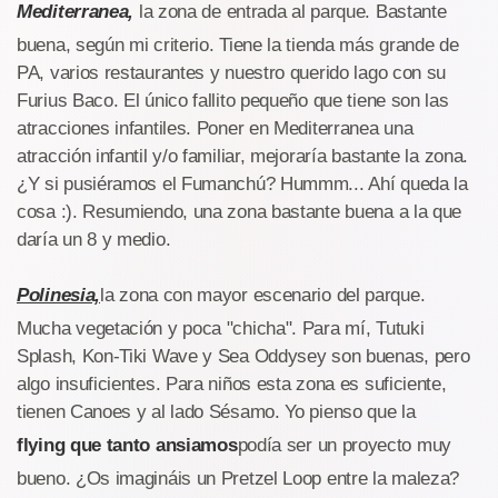
Mediterranea,
la zona de entrada al parque. Bastante
buena, según mi criterio. Tiene la tienda más grande de
PA, varios restaurantes y nuestro querido lago con su
Furius Baco. El único fallito pequeño que tiene son las
atracciones infantiles. Poner en Mediterranea una
atracción infantil y/o familiar, mejoraría bastante la zona.
¿Y si pusiéramos el Fumanchú? Hummm... Ahí queda la
cosa :). Resumiendo, una zona bastante buena a la que
daría un 8 y medio.
Polinesia,
la zona con mayor escenario del parque.
Mucha vegetación y poca "chicha". Para mí, Tutuki
Splash, Kon-Tiki Wave y Sea Oddysey son buenas, pero
algo insuficientes. Para niños esta zona es suficiente,
tienen Canoes y al lado Sésamo. Yo pienso que la
flying que tanto ansiamos
podía ser un proyecto muy
bueno. ¿Os imagináis un Pretzel Loop entre la maleza?