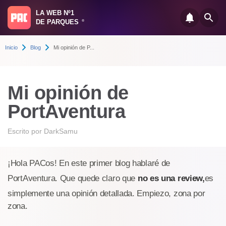
LA WEB Nº1
DE PARQUES
®
Inicio
Blog
Mi opinión de P...
Mi opinión de
PortAventura
Escrito por
DarkSamu
¡Hola PACos! En este primer blog hablaré de
PortAventura. Que quede claro que
no es una review,
es
simplemente una opinión detallada. Empiezo, zona por
zona.