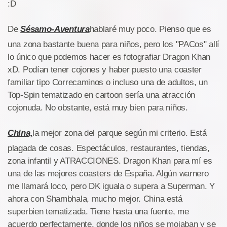
:D
De
Sésamo-Aventura
hablaré muy poco. Pienso que es
una zona bastante buena para niños, pero los "PACos" allí
lo único que podemos hacer es fotografiar Dragon Khan
xD. Podían tener cojones y haber puesto una coaster
familiar tipo Correcaminos o incluso una de adultos, un
Top-Spin tematizado en cartoon sería una atracción
cojonuda. No obstante, está muy bien para niños.
China,
la mejor zona del parque según mi criterio. Está
plagada de cosas. Espectáculos, restaurantes, tiendas,
zona infantil y ATRACCIONES. Dragon Khan para mí es
una de las mejores coasters de España. Algún warnero
me llamará loco, pero DK iguala o supera a Superman. Y
ahora con Shambhala, mucho mejor. China está
superbien tematizada. Tiene hasta una fuente, me
acuerdo perfectamente, donde los niños se mojaban y se