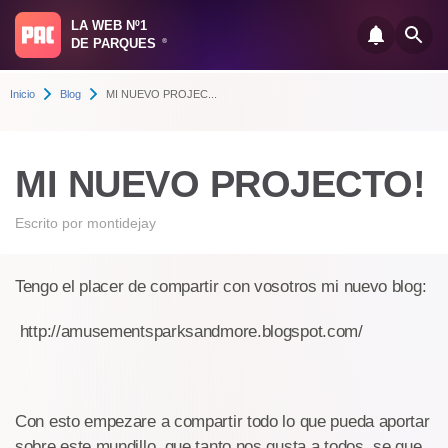
LA WEB Nº1
DE PARQUES
®
Inicio
Blog
MI NUEVO PROJEC...
MI NUEVO PROJECTO!
Escrito por
montidejay
Tengo el placer de compartir con vosotros mi nuevo blog:
http://amusementsparksandmore.blogspot.com/
Con esto empezare a compartir todo lo que pueda aportar
sobre este mundillo, que tanto nos gusta a todos, se que