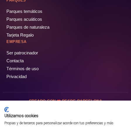
PARQUES
Parques temáticos
Parques acuáticos
Parques de naturaleza
Tarjeta Regalo
EMPRESA
Ser patrocinador
Contacta
Términos de uso
Privacidad
CREADO CON
DESDE BARCELONA
OCIOTUR DIGITAL SL. © Todos los derechos reservados · 2026
Utilizamos cookies
Propias y de terceros para personalizar acorde con tus preferencias y más