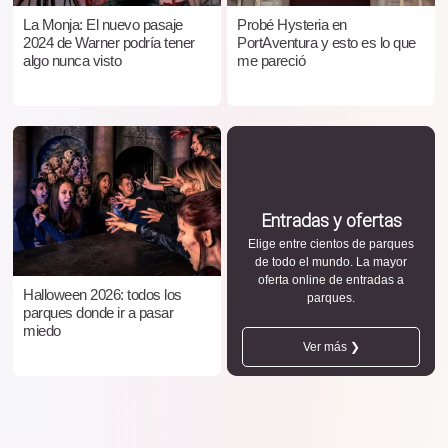
La Monja: El nuevo pasaje
Probé Hysteria en
2024 de Warner podría tener
PortAventura y esto es lo que
algo nunca visto
me pareció
Entradas y ofertas
Elige entre cientos de parques
de todo el mundo. La mayor
oferta online de entradas a
Halloween 2026: todos los
parques.
parques donde ir a pasar
miedo
Ver más ❯