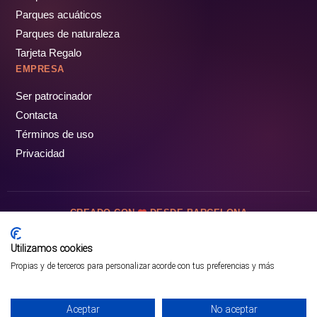
Parques acuáticos
Parques de naturaleza
Tarjeta Regalo
EMPRESA
Ser patrocinador
Contacta
Términos de uso
Privacidad
CREADO CON
DESDE BARCELONA
OCIOTUR DIGITAL SL. © Todos los derechos reservados · 2026
Utilizamos cookies
Propias y de terceros para personalizar acorde con tus preferencias y más
Aceptar
No aceptar