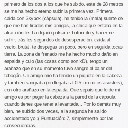
primero de los dos a los que he subido, este de 28 metros
se me ha hecho eterno subir la primera vez. Primera
caida con Skybox (cápsula), he tenido la (mala) suerte de
que me han tirados mis amigas, la chica que estaba en la
atracción les ha dejado pulsar el botoncito y hacerme
sufrir, trás los segundos de desesperación, caida al
vacio, brutal, te despegas un poco, pero en seguida tocas
tierra. La zona de frenado me ha hecho mucho daño en
espalda y culo (las cosas como son xD), tengo un
arañazo que en su momento tuvo sangre al bajar del
tobogán. Un amigo mio ha tenido un piquete en la cabeza
y también sangraba (no llegaba al 0,5 cm no os asusteis),
con otro arañazo en la espalda. Que sepais que lo de mi
amigo es por pegar la cabeza a la pared de la cápsula,
cuando tienes que tenerla levantada... Por lo demás muy
bien, he subido dos veces, a la segunda he salido
accidentado yo :( Puntuación: 7, simplemente por las
consecuencias.