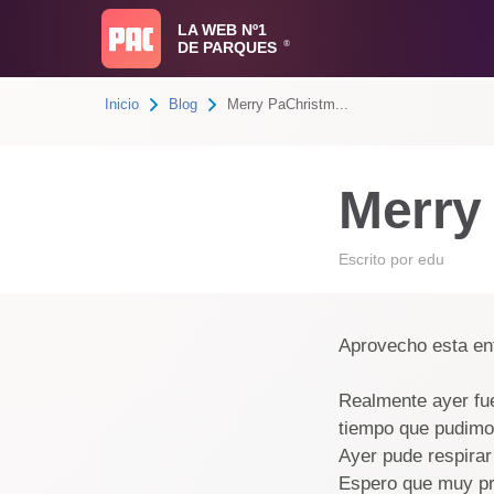
LA WEB Nº1
DE PARQUES
®
Inicio
Blog
Merry PaChristm...
Merry
Escrito por
edu
Aprovecho esta ent
Realmente ayer fue
tiempo que pudimos
Ayer pude respirar
Espero que muy pro