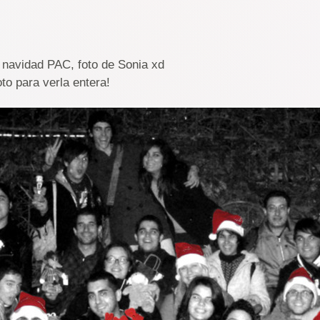
navidad PAC, foto de Sonia xd
to para verla entera!