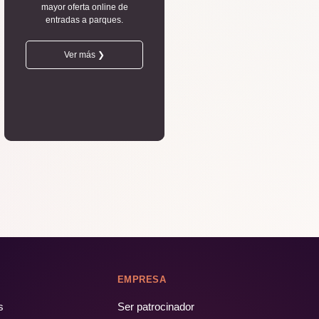
mayor oferta online de
entradas a parques.
Ver más ❯
EMPRESA
s
Ser patrocinador