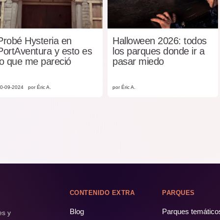
Probé Hysteria en
Halloween 2026: todos
PortAventura y esto es
los parques donde ir a
lo que me pareció
pasar miedo
0-09-2024
por Éric A.
por Éric A.
CONTENIDO EXTRA
PARQUES
Blog
Parques temático
es y