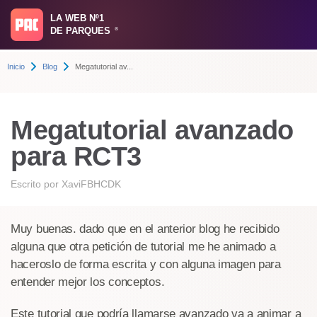
LA WEB Nº1
DE PARQUES
®
Inicio
Blog
Megatutorial av...
Megatutorial avanzado
para RCT3
Escrito por
XaviFBHCDK
Muy buenas. dado que en el anterior blog he recibido
alguna que otra petición de tutorial me he animado a
haceroslo de forma escrita y con alguna imagen para
entender mejor los conceptos.
Este tutorial que podría llamarse avanzado va a animar a