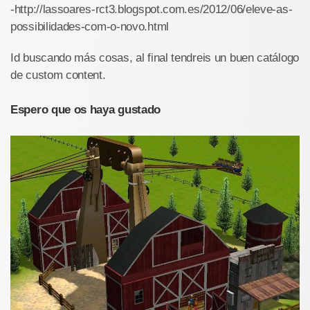
-http://lassoares-rct3.blogspot.com.es/2012/06/eleve-as-
possibilidades-com-o-novo.html
Id buscando más cosas, al final tendreis un buen catálogo
de custom content.
Espero que os haya gustado