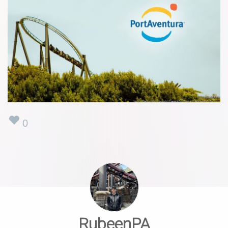
0
RubeenPA