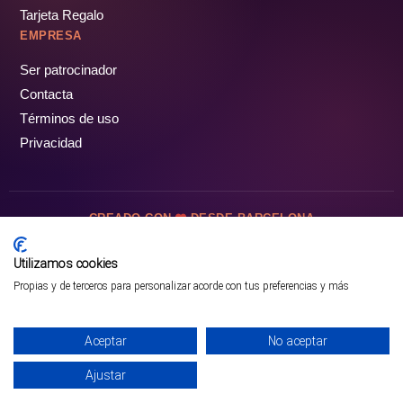
Tarjeta Regalo
EMPRESA
Ser patrocinador
Contacta
Términos de uso
Privacidad
CREADO CON
DESDE BARCELONA
OCIOTUR DIGITAL SL. © Todos los derechos reservados · 2026
Utilizamos cookies
Propias y de terceros para personalizar acorde con tus preferencias y más
Aceptar
No aceptar
Ajustar
¡PÁSALO!
ENTRADAS Y OFERTAS ❯
INICIO
PARQUES
COMUNIDAD
PERFIL