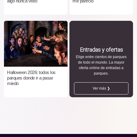
algo nunca visto
me pareció
Entradas y ofertas
Elige entre cientos de parques
de todo el mundo. La mayor
oferta online de entradas a
Halloween 2026: todos los
parques.
parques donde ir a pasar
miedo
Ver más ❯