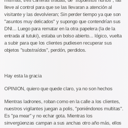
mismas, tres carteras tiradas, de "supuestos hurtos", las
lleve al control para que se las llevaran a atención al
visitante y las devolvieran; Sin perder tiempo ya que son
"asuntos muy delicados" y supongo que contendrían sus
DNI... Luego para rematar en la otra papelera (la de la
entrada al tutuki), estaba un bolso abierto... lógico, vuelta
a subir para que los clientes pudiesen recuperar sus
objetos "substraídos", perdón, perdidos.
Hay esta la gracia
OPINION, quiero que quede claro, ya no son hechos
Mientras ladrones, roban como en la calle a los clientes,
nuestros vigilantes juegan a polis, "poniéndonos multitas".
Es "pa mear" y no echar gota. Mientras los
sinvergüenzas campan a sus anchas otro año más, ellos