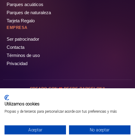
Parques acuáticos
Parques de naturaleza
Tarjeta Regalo
EMPRESA
Ser patrocinador
Contacta
Términos de uso
Privacidad
CREADO CON
DESDE BARCELONA
OCIOTUR DIGITAL SL. © Todos los derechos reservados · 2026
Utilizamos cookies
Propias y de terceros para personalizar acorde con tus preferencias y más
Aceptar
No aceptar