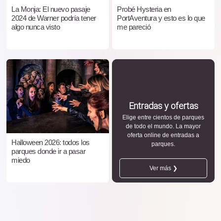
La Monja: El nuevo pasaje
Probé Hysteria en
2024 de Warner podría tener
PortAventura y esto es lo que
algo nunca visto
me pareció
Entradas y ofertas
Elige entre cientos de parques
de todo el mundo. La mayor
oferta online de entradas a
Halloween 2026: todos los
parques.
parques donde ir a pasar
miedo
Ver más ❯