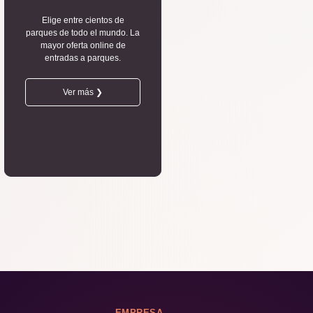
Elige entre cientos de
parques de todo el mundo. La
mayor oferta online de
entradas a parques.
Ver más ❯
EMPRESA