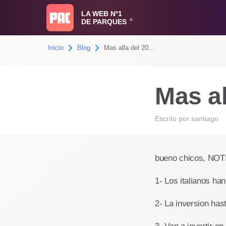
LA WEB Nº1
DE PARQUES
®
Inicio
Blog
Mas alla del 20...
Mas al
Escrito por
santiago
bueno chicos, NOT
1- Los italianos ha
2- La inversion has