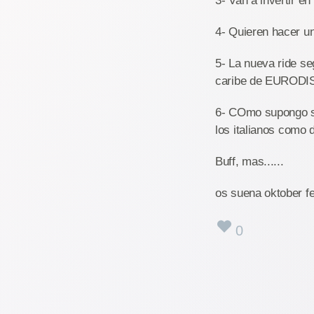
3- Van a invertir e
4- Quieren hacer un
5- La nueva ride se
caribe de EUROD
6- COmo supongo sa
los italianos como 
Buff, mas......
os suena oktober f
0