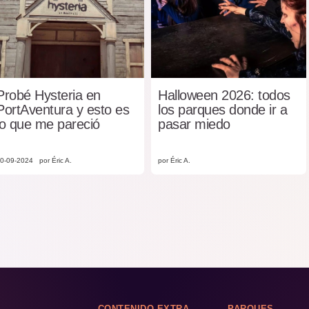
Probé Hysteria en
Halloween 2026: todos
PortAventura y esto es
los parques donde ir a
lo que me pareció
pasar miedo
0-09-2024
por Éric A.
por Éric A.
CONTENIDO EXTRA
PARQUES