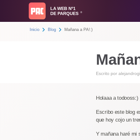
LA WEB Nº1
DE PARQUES
®
Inicio
Blog
Mañana a PA!:)
Mañan
Escrito por
alejandro
Holaaa a todooss:)
Escribo este blog 
que hoy cojo un tre
Y mañana haré mi s