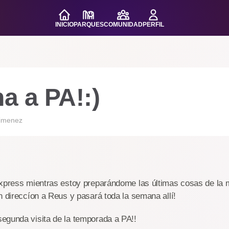
INICIO
PARQUES
COMUNIDAD
PERFIL
a a PA!:)
gimenez
express mientras estoy preparándome las últimas cosas de la 
n direccíon a Reus y pasará toda la semana allí!
egunda visita de la temporada a PA!!