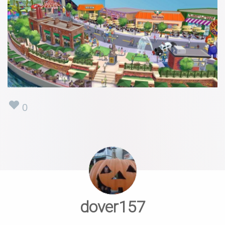
0
dover157