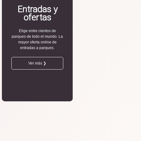
Entradas y
ofertas
Elige entre cientos de
parques de todo el mundo. La
mayor oferta online de
entradas a parques.
Ver más ❯