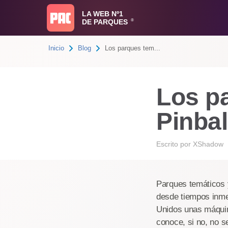
LA WEB Nº1
DE PARQUES
®
Inicio
Blog
Los parques tem...
Los pa
Pinbal
Escrito por
XShadow
Parques temáticos y
desde tiempos inme
Unidos unas máquin
conoce, si no, no s