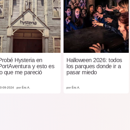
Probé Hysteria en
Halloween 2026: todos
PortAventura y esto es
los parques donde ir a
lo que me pareció
pasar miedo
0-09-2024
por Éric A.
por Éric A.