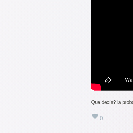
Que decís? la proba
0