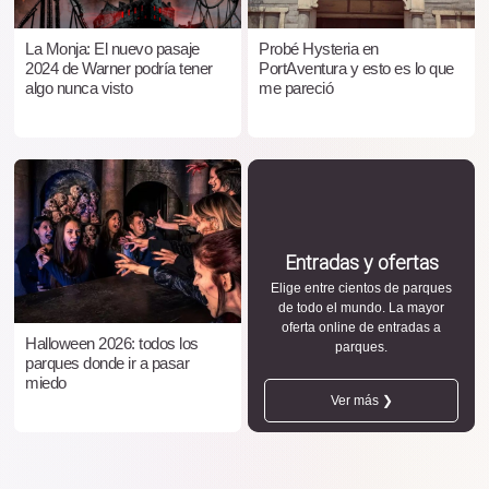
La Monja: El nuevo pasaje
Probé Hysteria en
2024 de Warner podría tener
PortAventura y esto es lo que
algo nunca visto
me pareció
Entradas y ofertas
Elige entre cientos de parques
de todo el mundo. La mayor
oferta online de entradas a
Halloween 2026: todos los
parques.
parques donde ir a pasar
miedo
Ver más ❯