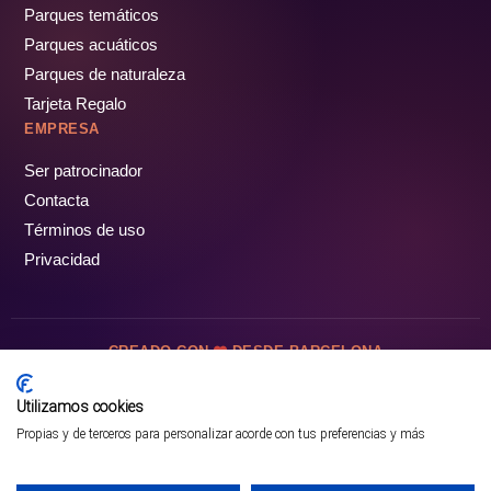
Parques temáticos
Parques acuáticos
Parques de naturaleza
Tarjeta Regalo
EMPRESA
Ser patrocinador
Contacta
Términos de uso
Privacidad
CREADO CON
DESDE BARCELONA
OCIOTUR DIGITAL SL. © Todos los derechos reservados · 2026
Utilizamos cookies
Propias y de terceros para personalizar acorde con tus preferencias y más