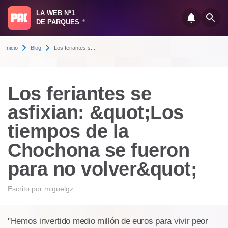
LA WEB Nº1
DE PARQUES
®
Inicio
Blog
Los feriantes s...
Los feriantes se
asfixian: &quot;Los
tiempos de la
Chochona se fueron
para no volver&quot;
Escrito por
miguelgz
"Hemos invertido medio millón de euros para vivir peor