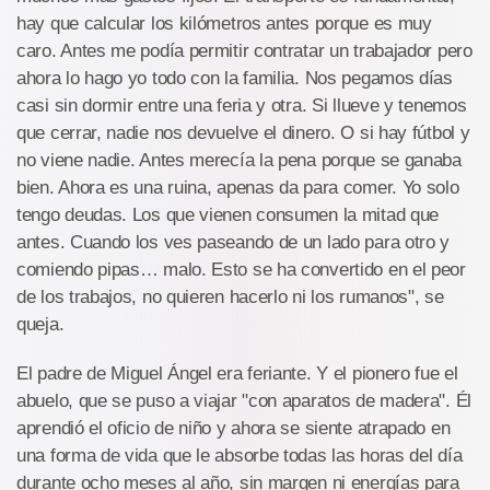
hay que calcular los kilómetros antes porque es muy
caro. Antes me podía permitir contratar un trabajador pero
ahora lo hago yo todo con la familia. Nos pegamos días
casi sin dormir entre una feria y otra. Si llueve y tenemos
que cerrar, nadie nos devuelve el dinero. O si hay fútbol y
no viene nadie. Antes merecía la pena porque se ganaba
bien. Ahora es una ruina, apenas da para comer. Yo solo
tengo deudas. Los que vienen consumen la mitad que
antes. Cuando los ves paseando de un lado para otro y
comiendo pipas… malo. Esto se ha convertido en el peor
de los trabajos, no quieren hacerlo ni los rumanos", se
queja.
El padre de Miguel Ángel era feriante. Y el pionero fue el
abuelo, que se puso a viajar "con aparatos de madera". Él
aprendió el oficio de niño y ahora se siente atrapado en
una forma de vida que le absorbe todas las horas del día
durante ocho meses al año, sin margen ni energías para