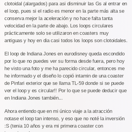
clotoidal (alargados) para asi disminuir las Gs al entrar en
el loop, pues si el radio es menor en la parte más alta se
conserva mejor la aceleración y no hace falta tanta
velocidad en la parte de abajo. Los loops circulares
prácticamente solo se utilizaron en coasters muy
antiguas y hoy en dia casi todos los loops son clotoidales.
El loop de Indiana Jones en eurodisney queda escondido
por lo que no puedes ver su forma desde fuera, pero hoy
he visto una foto y me ha parecido circular, entonces me
he informado y el diseño lo copió intamin de una coaster
de Pinfari exterior que se llama TL-59 donde si se puede
ver el loop y es circular!! Por lo que se puede deducir que
en Indiana Jones también...
Ahora entiendo que en mi único viaje a la atracción
notase el loop tan intenso, y eso que no noté la inversión
:S (tenia 10 años y era mi primera coaster con