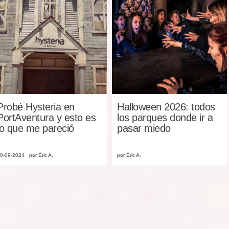
Probé Hysteria en
Halloween 2026: todos
PortAventura y esto es
los parques donde ir a
lo que me pareció
pasar miedo
0-09-2024
por Éric A.
por Éric A.