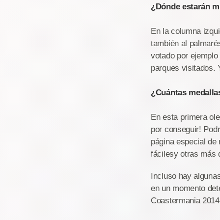
¿Dónde estarán m
En la columna izqui
también al palmarés
votado por ejemplo 
parques visitados. 
¿Cuántas medalla
En esta primera ole
por conseguir! Podr
página especial de
fácilesy otras más d
Incluso hay alguna
en un momento dete
Coastermania 2014