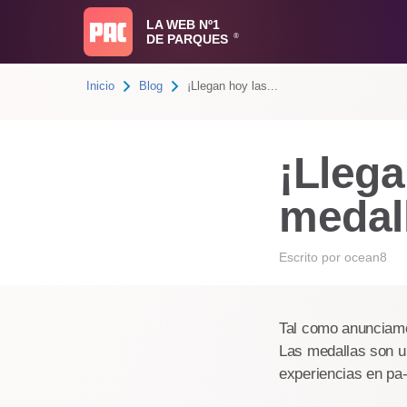
LA WEB Nº1
DE PARQUES
®
Inicio
Blog
¡Llegan hoy las...
¡Llega
medal
Escrito por
ocean8
Tal como anunciamo
Las medallas son un
experiencias en pa