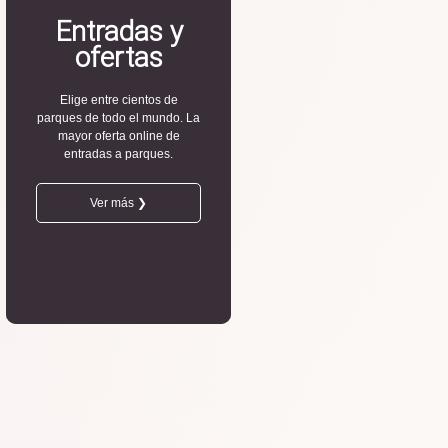
Entradas y
ofertas
Elige entre cientos de
parques de todo el mundo. La
mayor oferta online de
entradas a parques.
Ver más ❯