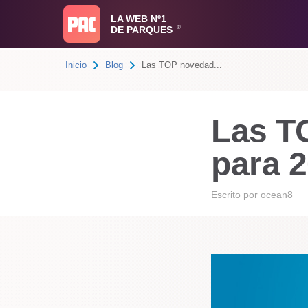
LA WEB Nº1
DE PARQUES
®
Inicio
Blog
Las TOP novedad...
Las T
para 
Escrito por
ocean8