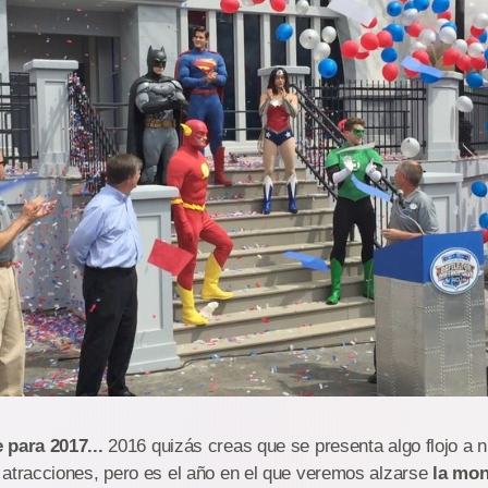
 para 2017...
2016 quizás creas que se presenta algo flojo a n
atracciones, pero es el año en el que veremos alzarse
la mon