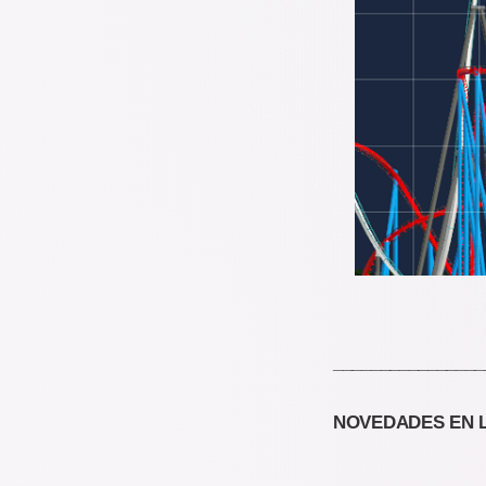
________________
NOVEDADES EN L
________________