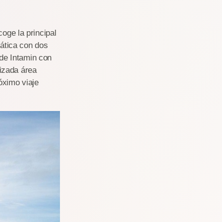
oge la principal
ática con dos
de Intamin con
tizada área
óximo viaje