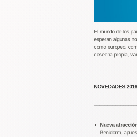
El mundo de los pa
esperan algunas nov
como europeo, como
cosecha propia, va
________________
NOVEDADES 2016
________________
Nueva atracción
Benidorm, apuest