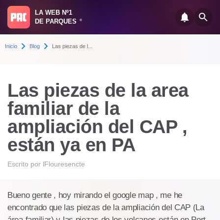
LA WEB Nº1
DE PARQUES
®
Inicio
Blog
Las piezas de l...
Las piezas de la area
familiar de la
ampliación del CAP ,
están ya en PA
Escrito por
lFlouresencte
Bueno gente , hoy mirando el google map , me he
encontrado que las piezas de la ampliación del CAP (La
área familiar) y las piezas de los volcanes están en Port