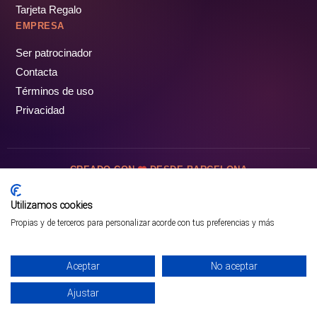
Tarjeta Regalo
EMPRESA
Ser patrocinador
Contacta
Términos de uso
Privacidad
CREADO CON
DESDE BARCELONA
OCIOTUR DIGITAL SL. © Todos los derechos reservados · 2026
Utilizamos cookies
Propias y de terceros para personalizar acorde con tus preferencias y más
Aceptar
No aceptar
Ajustar
¡PÁSALO!
ENTRADAS Y OFERTAS ❯
INICIO
PARQUES
COMUNIDAD
PERFIL