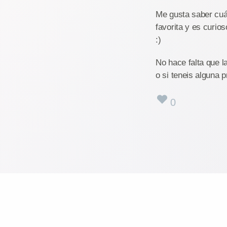
Me gusta saber cuá
favorita y es curios
:)
No hace falta que l
o si teneis alguna p
0