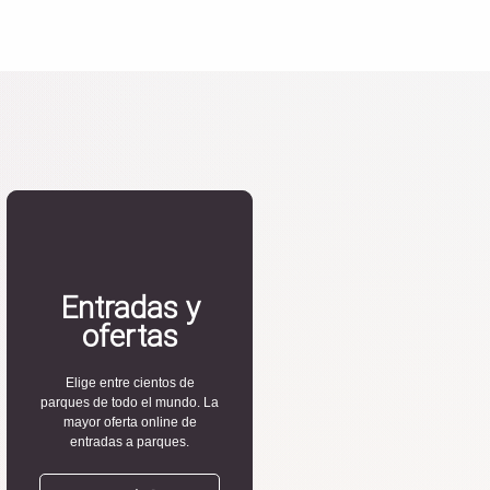
Entradas y
ofertas
Elige entre cientos de
parques de todo el mundo. La
mayor oferta online de
entradas a parques.