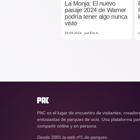
La Monja: El nuevo
pasaje 2024 de Warner
podría tener algo nunca
visto
25-09-2024
por Éric A.
1
PAC es el lugar de encuentro de visitantes, creador
entusiastas de parques de ocio. Una plataforma para
compartir online y en persona.
Desde 2001 la web nº1 de parques.