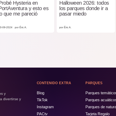
Probé Hysteria en
Halloween 2026: todos
PortAventura y esto es
los parques donde ir a
lo que me pareció
pasar miedo
0-09-2024
por Éric A.
por Éric A.
CONTENIDO EXTRA
PARQUES
Blog
Parques temático
es y
 divertirse y
TikTok
Parques acuático
Instagram
Parques de natur
PACtv
Tarjeta Regalo