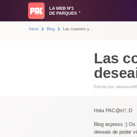
LA WEB Nº1
DE PARQUES
®
Inicio
Blog
Las coasters y...
Las c
desea
Escrito por
alexesca9
Hola PAC@s!! :D
Blog express :) Os
deseais de poder vi