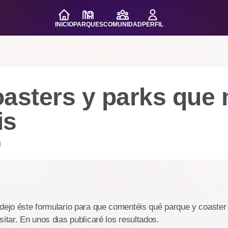
INICIO
PARQUES
COMUNIDAD
PERFIL
oasters y parks que
is
8
 dejo éste formulario para que comentéis qué parque y coaste
sitar. En unos dias publicaré los resultados.