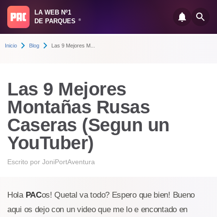
LA WEB Nº1
DE PARQUES
®
Inicio
Blog
Las 9 Mejores M...
Las 9 Mejores
Montañas Rusas
Caseras (Segun un
YouTuber)
Escrito por
JoniPortAventura
Hola
PAC
os! Quetal va todo? Espero que bien! Bueno
aqui os dejo con un video que me lo e encontado en