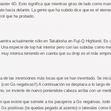
aster 4D. Esto significa que mientras giras de lado como marca
do hacia delante. La gente que ha subido dice que es el eleme
trol que ha probado.
entra actualmente sólo en Takabisha en Fuji-Q Highland. Es dif
. Una especie de top hat interior pero con las subidas como m
es muy intensa teniendo en cuenta que su drop es el más empi
a de las inversiones más locas que se han inventado. Se inici
r (con Gs negativas!!) A continuación se desplaza a lo largo de
imo, se invierte de nuevo poniendote cabeza arriba con un medio
on que existe que somete a los pasajeros a Gs negativas. todo 
Gs positivas (te quedas pegado al asiento) o laterales como los