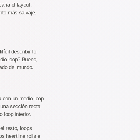
ria el layout,
nto más salvaje,
ícil describir lo
edio loop? Bueno,
nado del mundo.
a con un medio loop
 una sección recta
 loop interior.
el resto, loops
 heartline rolls e