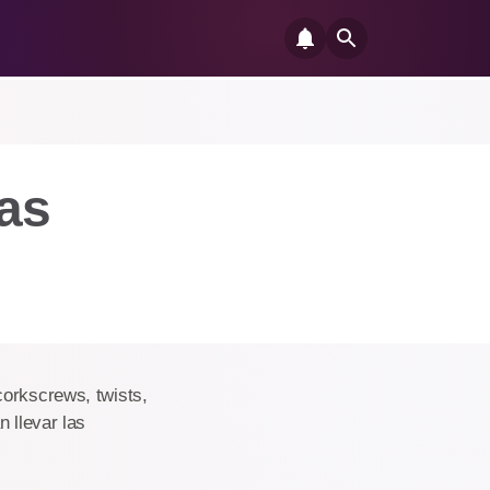
as
corkscrews, twists,
 llevar las