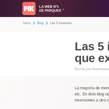
LA WEB Nº1
DE PARQUES
®
Inicio
Blog
Las 5 inversion...
Las 5
que ex
Escrito por
Atadritaata
La mayoría de monta
etc. En éste blog o
inversiones a otro n