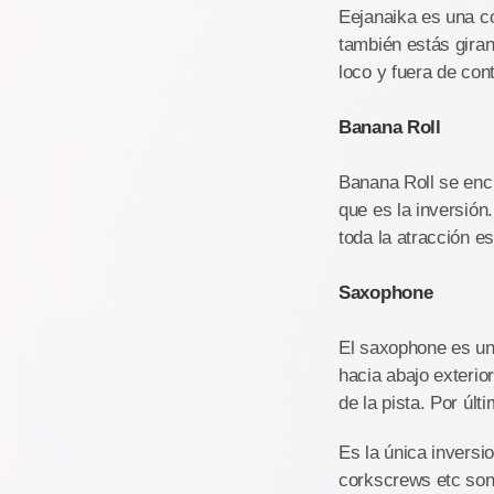
Eejanaika es una co
también estás giran
loco y fuera de con
Banana Roll
Banana Roll se encu
que es la inversión
toda la atracción 
Saxophone
El saxophone es un
hacia abajo exterio
de la pista. Por últ
Es la única inversi
corkscrews etc son 